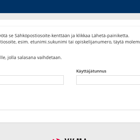
ötä se Sähköpostiosoite-kenttään ja klikkaa Lähetä-painiketta.
osoite, esim. etunimi.sukunimi tai opiskelijanumero, täytä molemma
ulle, jolla salasana vaihdetaan.
Käyttäjätunnus