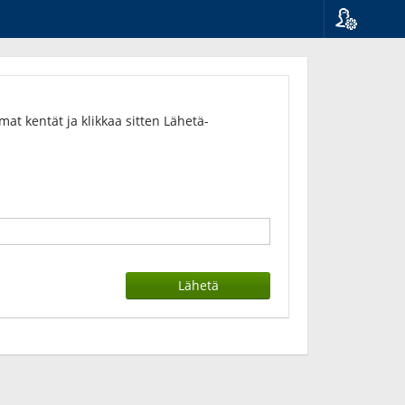
Kieli
Suomi
Svenska
English
t kentät ja klikkaa sitten Lähetä-