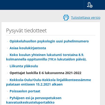
Kieli
Suomi
Tulostettava versio
Svenska
English
Pysyvät tiedotteet
Opiskeluhuollon psykologin uusi puhelinnumero
Asiaa koulukirjastosta
Koko koulun yhteinen lukutunti torstaina 8.9.
kolmannella oppitunnilla (YK:n lukutaidon päivä).
Liikunta yläkoulu
Opettajat luokilla E-6 lukuvuonna 2021-2022
Kokkola-Oulu/Oulu-Kokkola linjaliikenteessämme
palataan entiseen 15.2.2021 alkaen
Poissaolon portaat
Pyhäjoen esi-ja perusopetuksen
kasvatuskeskusteluportaikko