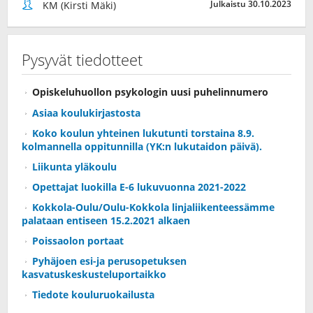
Julkaistu 30.10.2023
KM (Kirsti Mäki)
Pysyvät tiedotteet
Opiskeluhuollon psykologin uusi puhelinnumero
Asiaa koulukirjastosta
Koko koulun yhteinen lukutunti torstaina 8.9.
kolmannella oppitunnilla (YK:n lukutaidon päivä).
Liikunta yläkoulu
Opettajat luokilla E-6 lukuvuonna 2021-2022
Kokkola-Oulu/Oulu-Kokkola linjaliikenteessämme
palataan entiseen 15.2.2021 alkaen
Poissaolon portaat
Pyhäjoen esi-ja perusopetuksen
kasvatuskeskusteluportaikko
Tiedote kouluruokailusta