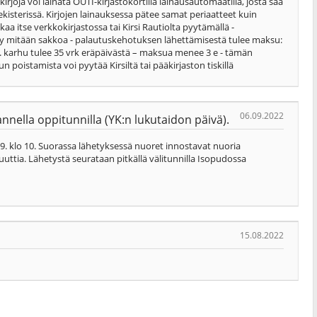
rjoja voi lainata OUTI-kirjastokortilla lainausautomaatilla, josta saa
kisterissä. Kirjojen lainauksessa pätee samat periaatteet kuin
tkaa itse verkkokirjastossa tai Kirsi Rautiolta pyytämällä -
 kerry mitään sakkoa - palautuskehotuksen lähettämisestä tulee maksu:
 2. karhu tulee 35 vrk eräpäivästä – maksua menee 3 e - tämän
poistamista voi pyytää Kirsiltä tai pääkirjaston tiskillä
06.09.2022
nnella oppitunnilla (YK:n lukutaidon päivä).
.9. klo 10. Suorassa lähetyksessä nuoret innostavat nuoria
uttia. Lähetystä seurataan pitkällä välitunnilla Isopudossa
15.08.2022