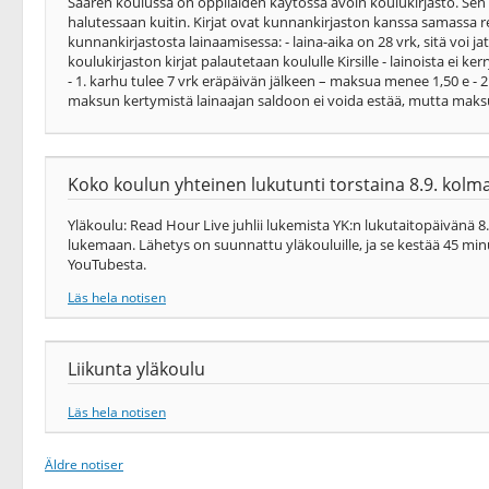
Saaren koulussa on oppilaiden käytössä avoin koulukirjasto. Sen ki
halutessaan kuitin. Kirjat ovat kunnankirjaston kanssa samassa re
kunnankirjastosta lainaamisessa: - laina-aika on 28 vrk, sitä voi ja
koulukirjaston kirjat palautetaan koululle Kirsille - lainoista ei
- 1. karhu tulee 7 vrk eräpäivän jälkeen – maksua menee 1,50 e -
maksun kertymistä lainaajan saldoon ei voida estää, mutta maksun 
Koko koulun yhteinen lukutunti torstaina 8.9. kolma
Yläkoulu: Read Hour Live juhlii lukemista YK:n lukutaitopäivänä 8
lukemaan. Lähetys on suunnattu yläkouluille, ja se kestää 45 minu
YouTubesta.
Läs hela notisen
Liikunta yläkoulu
Läs hela notisen
Äldre notiser