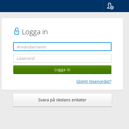
Språk
Suomi
Svenska
Logga in
English
Glömt lösenordet?
Svara på skolans enkäter