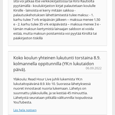
sitä voi jatkaa itse verkkokirjastossa tai Kirsi Rautiolta
pyytämällä - koulukirjaston kirjat palautetaan koululle
Kirsille - lainoista ei kerry mitään sakkoa -
palautuskehotuksen lähettämisestä tulee maksu: - 1.
karhu tulee 7 vrk eräpäivän jälkeen – maksua menee 1,50
e - 2. karhu tulee 35 vrk eräpäivästä – maksua menee 3 e -
tämän maksun kertymistä lainaajan saldoon ei voida
estää, mutta maksun poistamista voi pyytää Kirsiltä tai
pääkirjaston tiskillä
Koko koulun yhteinen lukutunti torstaina 8.9.
kolmannella oppitunnilla (YK:n lukutaidon
06.09.2022
päivä).
Yläkoulu: Read Hour Live juhlii lukemista YK:n
lukutaitopäivänä 8.9. klo 10. Suorassa lähetyksessä
nuoret innostavat nuoria lukemaan. Lähetys on
suunnattu yläkouluille, ja se kestää 45 minuuttia.
Lähetystä seurataan pitkällä välitunnilla Isopudossa
YouTubesta.
Läs hela notisen