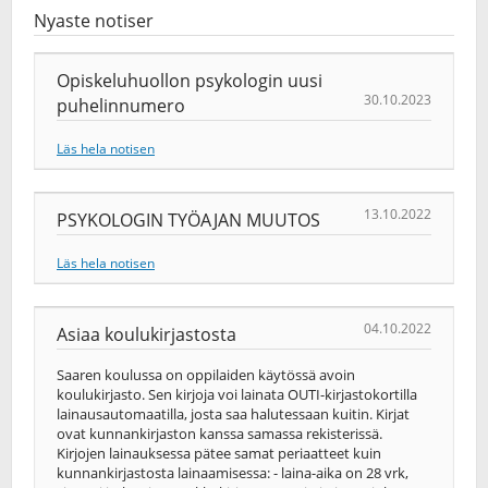
Nyaste notiser
Opiskeluhuollon psykologin uusi
30.10.2023
puhelinnumero
Läs hela notisen
13.10.2022
PSYKOLOGIN TYÖAJAN MUUTOS
Läs hela notisen
04.10.2022
Asiaa koulukirjastosta
Saaren koulussa on oppilaiden käytössä avoin
koulukirjasto. Sen kirjoja voi lainata OUTI-kirjastokortilla
lainausautomaatilla, josta saa halutessaan kuitin. Kirjat
ovat kunnankirjaston kanssa samassa rekisterissä.
Kirjojen lainauksessa pätee samat periaatteet kuin
kunnankirjastosta lainaamisessa: - laina-aika on 28 vrk,