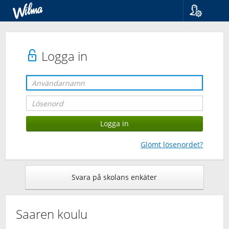
Språk
Suomi
Svenska
Logga in
English
Glömt lösenordet?
Svara på skolans enkäter
Saaren koulu